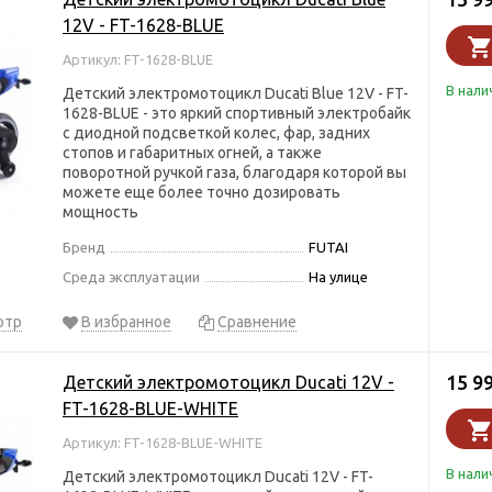
12V - FT-1628-BLUE
Артикул: FT-1628-BLUE
В нали
Детский электромотоцикл Ducati Blue 12V - FT-
1628-BLUE - это яркий спортивный электробайк
с диодной подсветкой колес, фар, задних
стопов и габаритных огней, а также
поворотной ручкой газа, благодаря которой вы
можете еще более точно дозировать
мощность
Бренд
FUTAI
Среда эксплуатации
На улице
отр
В избранное
Сравнение
15 9
Детский электромотоцикл Ducati 12V -
FT-1628-BLUE-WHITE
Артикул: FT-1628-BLUE-WHITE
В нали
Детский электромотоцикл Ducati 12V - FT-