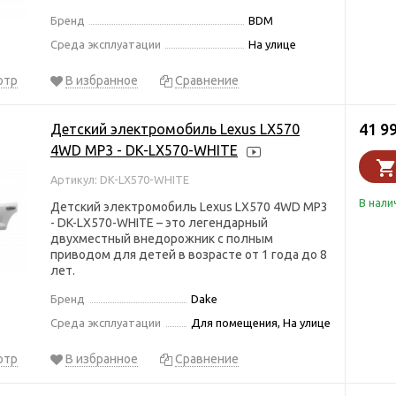
Бренд
BDM
Среда эксплуатации
На улице
отр
В избранное
Сравнение
41 9
Детский электромобиль Lexus LX570
4WD MP3 - DK-LX570-WHITE
Артикул: DK-LX570-WHITE
В нали
Детский электромобиль Lexus LX570 4WD MP3
- DK-LX570-WHITE – это легендарный
двухместный внедорожник с полным
приводом для детей в возрасте от 1 года до 8
лет.
Бренд
Dake
Среда эксплуатации
Для помещения, На улице
отр
В избранное
Сравнение