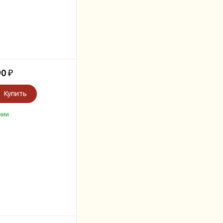
90
₽
Купить
чии