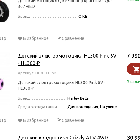
Детский мотоцикл Qike Чоппер красный - QK-
307-RED
Бренд
QIKE
отр
В избранное
Сравнение
7 99
Детский электромотоцикл HL300 Pink 6V
- HL300-P
Артикул: HL300-PINK
В нали
Детский электромотоцикл HL300 Pink 6V -
HL300-P
Бренд
Harley Bella
Среда эксплуатации
Для помещения, На улице
отр
В избранное
Сравнение
30 9
Детский квадроцикл Grizzly ATV 4WD