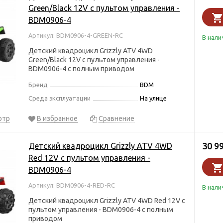
Green/Black 12V с пультом управления -
BDM0906-4
Артикул: BDM0906-4-GREEN-RC
В нали
Детский квадроцикл Grizzly ATV 4WD
Green/Black 12V с пультом управления -
BDM0906-4 с полным приводом
Бренд
BDM
Среда эксплуатации
На улице
отр
В избранное
Сравнение
30 9
Детский квадроцикл Grizzly ATV 4WD
Red 12V с пультом управления -
BDM0906-4
Артикул: BDM0906-4-RED-RC
В нали
Детский квадроцикл Grizzly ATV 4WD Red 12V с
пультом управления - BDM0906-4 с полным
приводом