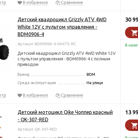
отр
В избранное
Сравнение
30 9
Детский квадроцикл Grizzly ATV 4WD
White 12V с пультом управления -
BDM0906-4
Артикул: BDM0906-4-WHITE-RC
В нали
Детский квадроцикл Grizzly ATV 4WD White 12V
с пультом управления - BDM0906-4 с полным
приводом
Бренд
BDM
Среда эксплуатации
На улице
отр
В избранное
Сравнение
13 9
Детский мотоцикл Qike Чоппер красный
- QK-307-RED
Артикул: QK-307-RED
В нали