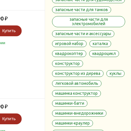
запасные части для танков
90
₽
запасные части для
электромобилей
Купить
запасные части и аксессуары
чии
игровой набор
каталка
квадрокоптер
квадроцикл
конструктор
конструктор из дерева
куклы
легковой автомобиль
машинка конструктор
машинки-багги
90
₽
машинки-внедорожники
Купить
машинки-краулер
чии