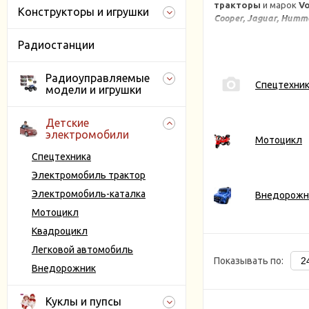
тракторы
и марок
Vo
Конструкторы и игрушки
Cooper,
Jaguar,
Humme
Детские электромоби
Радиостанции
восторга и положите
максимально реалист
Радиоуправляемые
звуковые и световые 
Спецтехни
модели и игрушки
Колеса на многих мо
Детские электр
Детские
Имеют ограниче
электромобили
Мотоцикл
Наличие пульта
Спецтехника
осуществляемое
Имеют простую 
Электромобиль трактор
Оснащены двух-
Электромобиль-каталка
Внедорожн
Отличаются вы
Мотоцикл
Купить
детские эле
Квадроцикл
Qileshi,
Hollicy,
Adile,
производителя. Боль
Легковой автомобиль
Показывать по:
Внедорожник
Куклы и пупсы