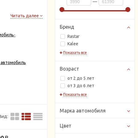
—
Читать далее
оре радости,
тей изготавливают
Бренд
м сидением, издающие
мобиль-
в заднем направлении.
Rastar
Kalee
Показать все
 автомобиль
равление,
Возраст
от 2 до 5 лет
от 3 до 6 лет
Показать все
ey Bella,
CENNAM /
тией и сервисом от
газине.
Марка автомобиля
Вид:
Цвет
90
₽