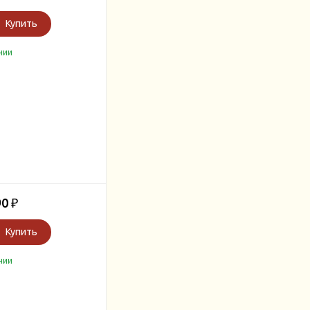
Купить
чии
90
₽
Купить
чии