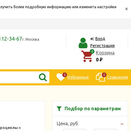
Получить более подробную информацию или изменить настройки
×
112-34-67
Вход
г. Москва
Регистрация
0
Корзина
0
₽
0
0
Избранные
Сравнение
Подбор по параметрам
Цена,
руб.
дроциклы
и