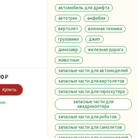
автомобиль для дрифта
автотрек
амфибия
вертолёт
военная техника
грузовики
джип
динозавр
железная дорога
животные
запасные части для автомоделей
90
₽
запасные части для вертолетов
Купить
запасные части для гироскутера
запасные части для
чии
квадрокоптера
запасные части для роботов
запасные части для самолетов
запасные части для судомоделей