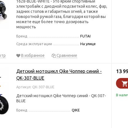
1628-BLUE-WHITE - это яркий спортивный
электробайк с диодной подсветкой колес, фар,
задних стопов и габаритных огней, а также
поворотной ручкой газа, благодаря которой вы
можете еще более точно дозировать
мощность
Бренд
FUTAI
Среда эксплуатации
На улице
отр
В избранное
Сравнение
13 9
Детский мотоцикл Qike Чоппер синий -
QK-307-BLUE
Артикул: QK-307-BLUE
В нали
Детский мотоцикл Qike Чоппер синий - QK-307-
BLUE
Бренд
QIKE