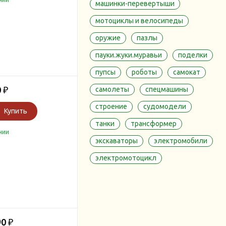
машинки-перевертыши
мотоциклы и велосипеды
оружие
пазлы
пауки.жуки.муравьи
поделки
пупсы
роботы
самокат
0
самолеты
спецмашины
₽
строение
судомодели
Купить
танки
трансформер
чии
экскаваторы
электромобили
электромотоцикл
90
₽