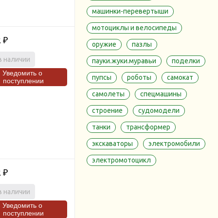
машинки-перевертыши
мотоциклы и велосипеды
2
₽
оружие
пазлы
в наличии
пауки.жуки.муравьи
поделки
Уведомить о
пупсы
роботы
самокат
поступлении
самолеты
спецмашины
строение
судомодели
танки
трансформер
экскаваторы
электромобили
электромотоцикл
2
₽
в наличии
Уведомить о
поступлении