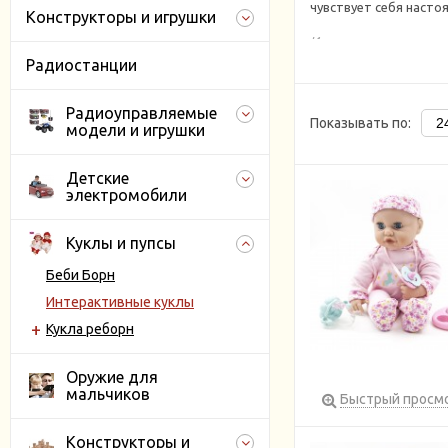
чувствует себя насто
Конструкторы и игрушки
Интерактивные кукл
Радиостанции
очень похожи н
могут двигаютс
Радиоуправляемые
могут произнос
Показывать по:
модели и игрушки
зa пупcoм мoжн
кукла пьет из б
аксессуары, вхо
Детские
для работы фу
электромобили
Интерактивная кукла,
ребенку живой, а об 
Куклы и пупсы
форму обучающей и р
Беби Борн
Купить интерактивн
Интерактивные куклы
Петербурге и Ленин
Кукла реборн
интернет магазине.
Оружие для
мальчиков
Быстрый просм
Конструкторы и