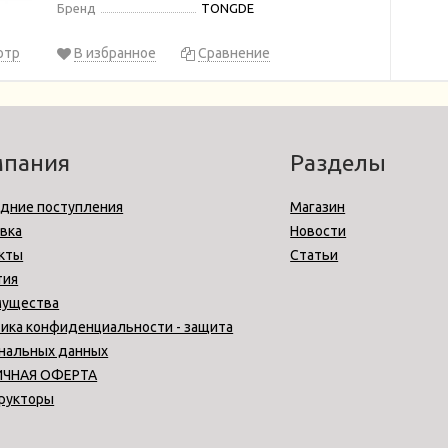
Бренд
TONGDE
отр
В избранное
Сравнение
мпания
Разделы
дние поступления
Магазин
вка
Новости
кты
Статьи
тия
мущества
ика конфиденциальности - защита
нальных данных
ИЧНАЯ ОФЕРТА
рукторы