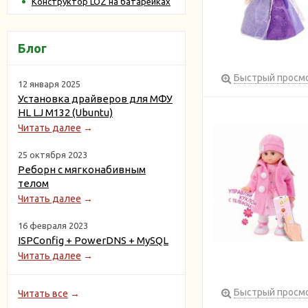
Конструктор LOZ на батарейках
Блог
Быстрый просм
12 января 2025
Установка драйверов для МФУ
HL LJ M132 (Ubuntu)
Читать далее
→
25 октября 2023
Реборн с мягконабивным
телом
Читать далее
→
16 февраля 2023
ISPConfig + PowerDNS + MySQL
Читать далее
→
Быстрый просм
Читать все
→