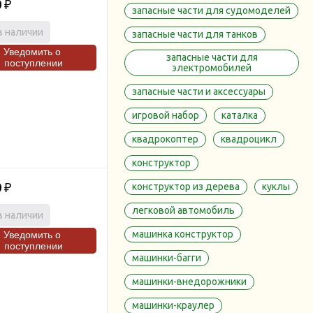
0
₽
запасные части для судомоделей
в наличии
запасные части для танков
Уведомить о
запасные части для
поступлении
электромобилей
запасные части и аксессуары
игровой набор
каталка
квадрокоптер
квадроцикл
конструктор
0
конструктор из дерева
куклы
₽
легковой автомобиль
в наличии
машинка конструктор
Уведомить о
поступлении
машинки-багги
машинки-внедорожники
машинки-краулер