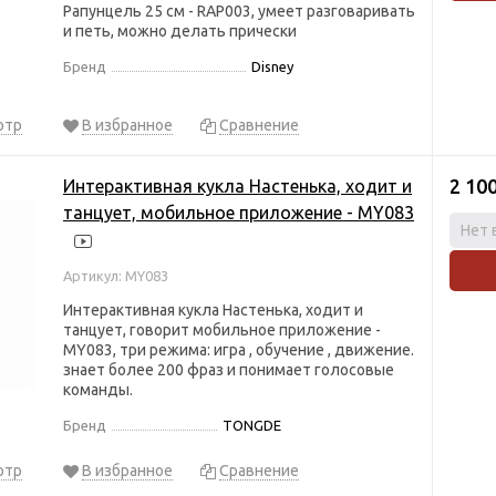
Рапунцель 25 см - RAP003, умеет разговаривать
и петь, можно делать прически
Бренд
Disney
отр
В избранное
Сравнение
2 10
Интерактивная кукла Настенька, ходит и
танцует, мобильное приложение - MY083
Нет 
Артикул: MY083
Интерактивная кукла Настенька, ходит и
танцует, говорит мобильное приложение -
MY083, три режима: игра , обучение , движение.
знает более 200 фраз и понимает голосовые
команды.
Бренд
TONGDE
отр
В избранное
Сравнение