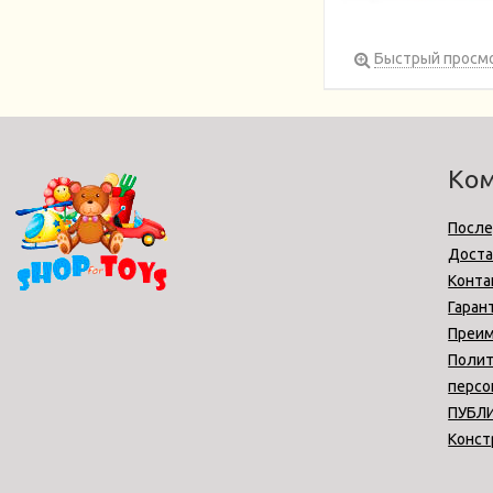
Быстрый просм
Ко
После
Доста
Конта
Гаран
Преи
Полит
персо
ПУБЛ
Конст