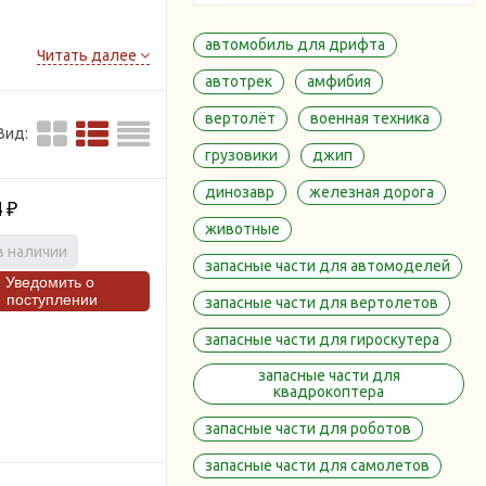
автомобиль для дрифта
Читать далее
автотрек
амфибия
вертолёт
военная техника
Вид:
грузовики
джип
динозавр
железная дорога
4
₽
животные
 кукла кажется
в наличии
са несет в себе
запасные части для автомоделей
Уведомить о
поступлении
запасные части для вертолетов
сти, Санкт
о можно в нашем
запасные части для гироскутера
запасные части для
квадрокоптера
запасные части для роботов
запасные части для самолетов