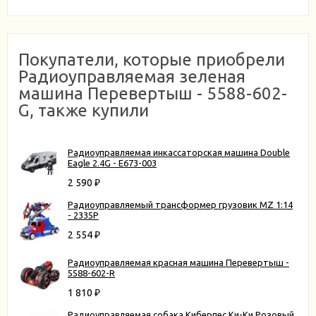
Покупатели, которые приобрели
Радиоуправляемая зеленая
машина Перевертыш - 5588-602-
G, также купили
Радиоуправляемая инкассаторская машина Double
Eagle 2.4G - E673-003
2 590
₽
Радиоуправляемый трансформер грузовик MZ 1:14
- 2335P
2 554
₽
Радиоуправляемая красная машина Перевертыш -
5588-602-R
1 810
₽
Радиоуправляемая собака Киберпес Ки-Ки Розовый