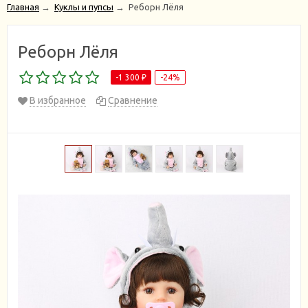
Главная
→
Куклы и пупсы
→
Реборн Лёля
Реборн Лёля
-1 300
-24%
₽
В избранное
Сравнение