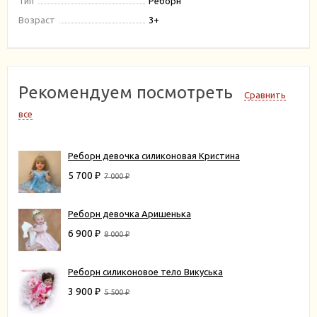
Тип
Реборн
Возраст
3+
Рекомендуем посмотреть
Сравнить
все
Реборн девочка силиконовая Кристина
5 700
₽
7 000
₽
Реборн девочка Аришенька
6 900
₽
8 000
₽
Реборн силиконовое тело Викуська
3 900
₽
5 500
₽