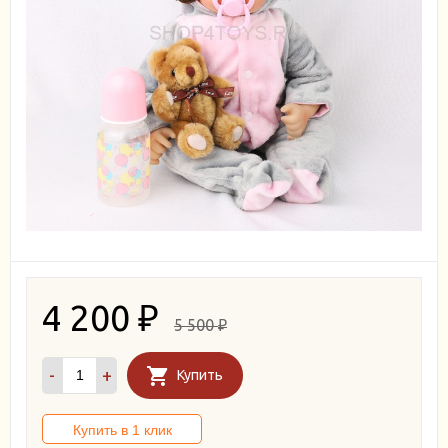
4 200
₽
5 500
₽
-
+
Купить