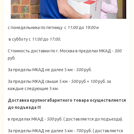
с понедельника по пятницу с
11:00
до
19:00
и
в субботу с
11:00
до
17:00.
Стоимость доставки по г. Москва в пределах МКАД -
300
руб.
За пределы МКАД не далее 5 км -
500
руб.
За пределы МКАД свыше 5 км -
500
руб +
100
руб. за
каждые следующие 5 км.
Доставка крупногабаритного товара осуществляется
до подъезда !!!
в пределах МКАД -
5
00
руб. ( доставляется до подъезда).
За пределы МКАД не далее 5 км -
7
00
руб. ( доставляется