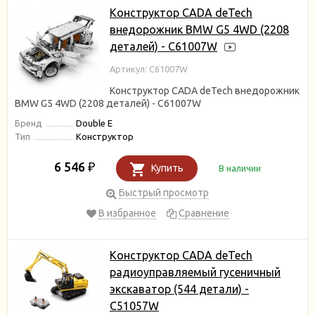
Конструктор CADA deTech
внедорожник BMW G5 4WD (2208
деталей) - C61007W
Артикул: C61007W
Конструктор CADA deTech внедорожник
BMW G5 4WD (2208 деталей) - C61007W
Бренд
Double E
Тип
Конструктор
6 546
₽
Купить
В наличии
Быстрый просмотр
В избранное
Сравнение
Конструктор CADA deTech
радиоуправляемый гусеничный
экскаватор (544 детали) -
C51057W