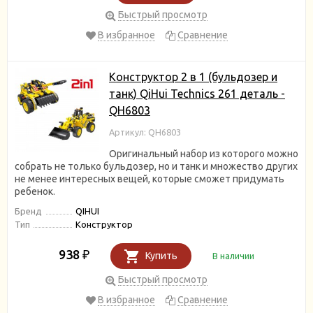
Быстрый просмотр
В избранное
Сравнение
Конструктор 2 в 1 (бульдозер и
танк) QiHui Technics 261 деталь -
QH6803
Артикул: QH6803
Оригинальный набор из которого можно
собрать не только бульдозер, но и танк и множество других
не менее интересных вещей, которые сможет придумать
ребенок.
Бренд
QIHUI
Тип
Конструктор
938
₽
Купить
В наличии
Быстрый просмотр
В избранное
Сравнение