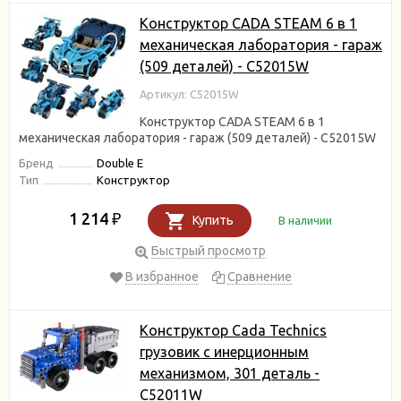
Конструктор CADA STEAM 6 в 1
механическая лаборатория - гараж
(509 деталей) - C52015W
Артикул: C52015W
Конструктор CADA STEAM 6 в 1
механическая лаборатория - гараж (509 деталей) - C52015W
Бренд
Double E
Тип
Конструктор
1 214
₽
Купить
В наличии
Быстрый просмотр
В избранное
Сравнение
Конструктор Cada Technics
грузовик c инерционным
механизмом, 301 деталь -
C52011W