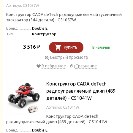
Артикул: C51057W
Конструктор CADA deTech радиоуправляемый гусеничный
экскаватор (544 детали) - C51057W
Бренд
Double E
Тип
Конструктор
3 516
₽
Купить
В наличии
Быстрый просмотр
В избранное
Сравнение
Конструктор CADA deTech
радиоуправляемый джип (489
деталей) - C51041W
Артикул: C51041W
Конструктор CADA deTech
радиоуправляемый джип (489 деталей) - C51041W
Бренд
Double E