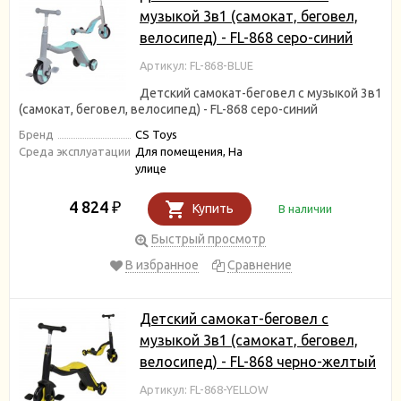
музыкой 3в1 (самокат, беговел,
велосипед) - FL-868 серо-синий
Артикул: FL-868-BLUE
Детский самокат-беговел с музыкой 3в1
(самокат, беговел, велосипед) - FL-868 серо-синий
Бренд
CS Toys
Среда эксплуатации
Для помещения, На
улице
4 824
₽
Купить
В наличии
Быстрый просмотр
В избранное
Сравнение
Детский самокат-беговел с
музыкой 3в1 (самокат, беговел,
велосипед) - FL-868 черно-желтый
Артикул: FL-868-YELLOW