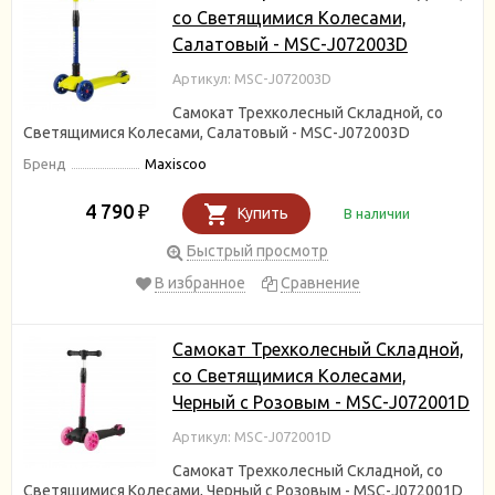
со Светящимися Колесами,
Салатовый - MSC-J072003D
Артикул: MSC-J072003D
Самокат Трехколесный Складной, со
Светящимися Колесами, Салатовый - MSC-J072003D
Бренд
Maxiscoo
4 790
₽
Купить
В наличии
Быстрый просмотр
В избранное
Сравнение
Самокат Трехколесный Складной,
со Светящимися Колесами,
Черный с Розовым - MSC-J072001D
Артикул: MSC-J072001D
Самокат Трехколесный Складной, со
Светящимися Колесами, Черный с Розовым - MSC-J072001D