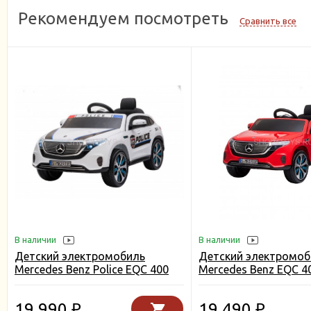
Рекомендуем посмотреть
Сравнить все
В наличии
В наличии
Детский электромобиль
Детский электромоб
Mercedes Benz Police EQC 400
Mercedes Benz EQC 4
4MATIC - HL378-WHITE
- HL378-LUX-RED
19 990
19 490
₽
₽