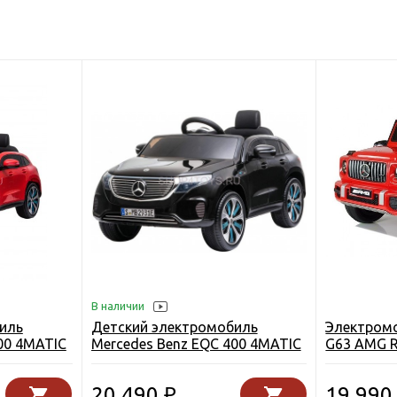
В наличии
иль
Детский электромобиль
Электромо
00 4MATIC
Mercedes Benz EQC 400 4MATIC
G63 AMG R
- HL378-LUX-BLACK-PAINT
RED
20 490
19 99
₽