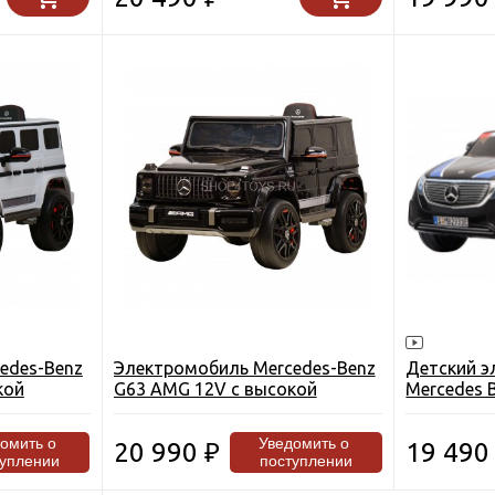
edes-Benz
Электромобиль Mercedes-Benz
Детский э
кой
G63 AMG 12V с высокой
Mercedes B
-WHITE
дверью - BBH-0002H-BLACK-
4MATIC - 
PAINT
домить о
Уведомить о
20 990
19 49
₽
туплении
поступлении