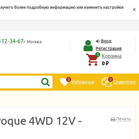
Получить более подробную информацию или изменить настройки
×
112-34-67
Вход
г. Москва
Регистрация
0
Корзина
0
₽
0
0
Избранные
Сравнение
voque 4WD 12V -
Печать