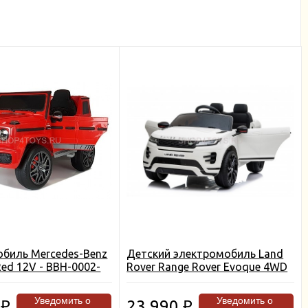
биль Mercedes-Benz
Детский электромобиль Land
ed 12V - BBH-0002-
Rover Range Rover Evoque 4WD
12V - DK-RRE99-WHITE
Уведомить о
Уведомить о
0
23 990
₽
₽