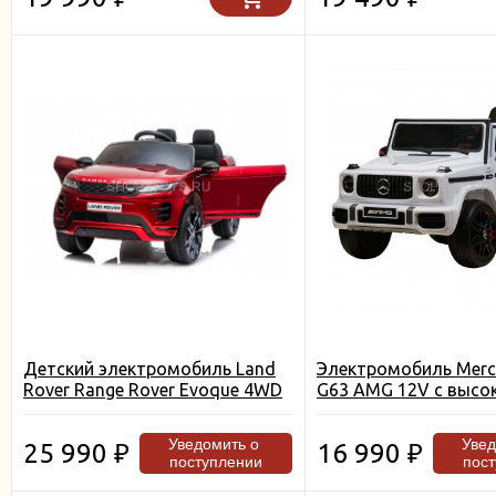
Детский электромобиль Land
Электромобиль Merc
Rover Range Rover Evoque 4WD
G63 AMG 12V с высо
12V - DK-RRE99-RED-PAINT
дверью - BBH-0002H
Уведомить о
Уве
25 990
16 990
₽
₽
поступлении
пос