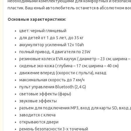
необходимыми комплектующими для комфортных и безопасных и
пластик. Ваш юный автолюбитель останется в абсолютном вост
Основные характеристики:
цвет: черный глянцевый
для детей от 1 до 5 лет, до 35 кг
аккумулятор усиленный 12v 10ah
полный привод, 4 двигателя по 25W
резиновые колеса EVA каучук ( диаметр – 23 см; ширина – 
сиденье эко-кожа ( глубина – 17 см; ширина – 40 см)
движение вперед (скорости с пульта), назад
максимальная скорость до 7 км/ч
пульт управления Bluetooth (2,4 G)
световые эффекты (фары)
звуковые эффекты
разъем для подключения MP3, вход для карты SD, вход 
заводится с ключа
открываются двери
ремень безопасности 3-х точечный