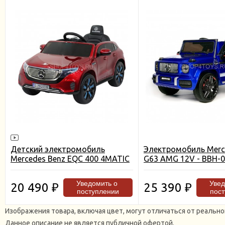
Детский электромобиль
Электромобиль Merc
Mercedes Benz EQC 400 4MATIC
G63 AMG 12V - BBH-0
- HL378-LUX-RED-PAINT
PAINT
Уведомить о
Уве
20 490
25 390
₽
₽
поступлении
пос
Изображения товара, включая цвет, могут отличаться от реаль
Данное описание не является публичной офертой.