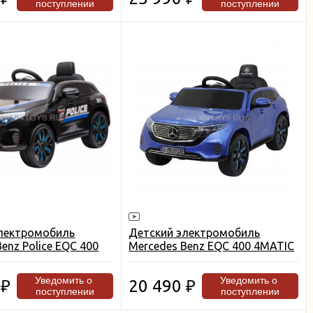
поступлении
поступлении
лектромобиль
Детский электромобиль
enz Police EQC 400
Mercedes Benz EQC 400 4MATIC
HL378-BLACK
- HL378-LUX-BLUE-PAINT
Уведомить о
Уведомить о
0
20 490
₽
₽
поступлении
поступлении