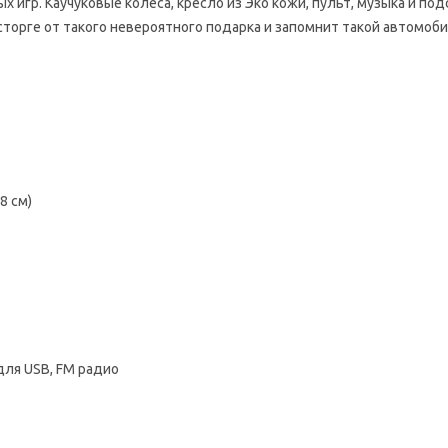
гр. Каучуковые колеса, кресло из Эко кожи, пульт, музыка и под
орге от такого невероятного подарка и запомнит такой автомобил
8 см)
для USB, FM радио